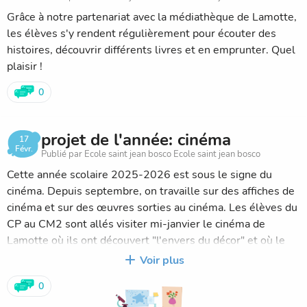
Grâce à notre partenariat avec la médiathèque de Lamotte,
les élèves s'y rendent régulièrement pour écouter des
histoires, découvrir différents livres et en emprunter. Quel
plaisir !
0
projet de l'année: cinéma
17
Févr.
Publié par Ecole saint jean bosco Ecole saint jean bosco
Cette année scolaire 2025-2026 est sous le signe du
cinéma. Depuis septembre, on travaille sur des affiches de
cinéma et sur des œuvres sorties au cinéma. Les élèves du
CP au CM2 sont allés visiter mi-janvier le cinéma de
Lamotte où ils ont découvert "l'envers du décor" et où le
propriétaire des lieux leur a expliqué le fonctionnement du
Voir plus
cinéma. Puis, fin janvier et début février, les élèves, de la
0
TPS au CM2, se sont rendus au cinéma pour cette fois,
regarder un film qu'ils ont pu ensuite exploiter en classe.