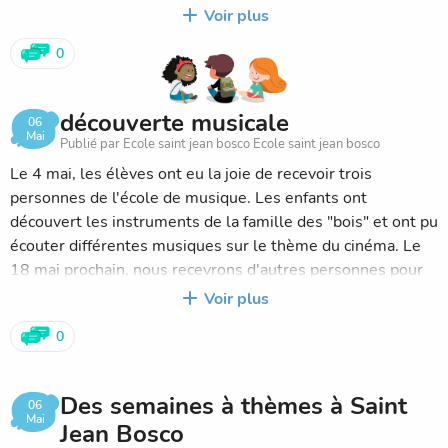
sous forme de parcours et une initiation au rugby. C'était
Voir plus
un beau moment de partage.
0
découverte musicale
06
Mai
Publié par Ecole saint jean bosco Ecole saint jean bosco
Le 4 mai, les élèves ont eu la joie de recevoir trois
personnes de l'école de musique. Les enfants ont
découvert les instruments de la famille des "bois" et ont pu
écouter différentes musiques sur le thème du cinéma. Le
18 mai prochain, nous recevrons d'autres personnes pour
découvrir les instruments de la famille des "cuivres".
Voir plus
0
Des semaines à thèmes à Saint
06
Mai
Jean Bosco