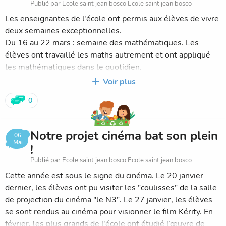
Publié par Ecole saint jean bosco Ecole saint jean bosco
Les enseignantes de l'école ont permis aux élèves de vivre
deux semaines exceptionnelles.
Du 16 au 22 mars : semaine des mathématiques. Les
élèves ont travaillé les maths autrement et ont appliqué
les mathématiques dans le quotidien.
Du 23 au 29 mars : semaine des langues. Nous remercions
Voir plus
les parents ou grands-parents d'élèves qui sont venus faire
0
découvrir les us et coutumes de différents pays ainsi que
certains mots de langues différentes. Les CP-CE ont appris
à dire bonjour dans de nombreuses langues. Les plus
Notre projet cinéma bat son plein
06
grands ont travaillé sur le thème du cinéma avec des
Mai
!
extraits de films dans différentes langues, des quizz et se
Publié par Ecole saint jean bosco Ecole saint jean bosco
sont entraînés à écrire leurs prénoms avec les lettres
Cette année est sous le signe du cinéma. Le 20 janvier
d'alphabets différents du nôtre.
dernier, les élèves ont pu visiter les "coulisses" de la salle
de projection du cinéma "le N3". Le 27 janvier, les élèves
se sont rendus au cinéma pour visionner le film Kérity. En
février, les plus grands de l'école ont étudié l’œuvre de