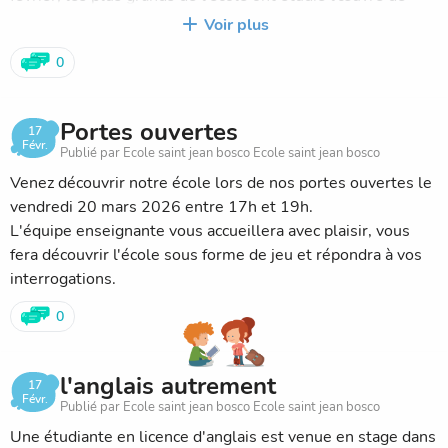
Chris Van Allsburgh et ont regardé le film Jumangi en
Voir plus
classe. Le 9 avril, les élèves du CP au CM2 ont pu
0
découvrir le film Hop en classe.
Du 27 au 30 avril, les élèves ont profité de trois jours bien
remplis. Grâce à l'association ACA qui est venue dans
Portes ouvertes
17
l'école, chaque classe a pu tourner un court métrage avec
Févr.
Publié par Ecole saint jean bosco Ecole saint jean bosco
son propre scénario et chaque enfant a été enregistré
Venez découvrir notre école lors de nos portes ouvertes le
individuellement sous forme de portrait chinois.
vendredi 20 mars 2026 entre 17h et 19h.
En mai, les élèves retourneront au cinéma pour visionner
L'équipe enseignante vous accueillera avec plaisir, vous
un autre film.
fera découvrir l'école sous forme de jeu et répondra à vos
interrogations.
0
l'anglais autrement
17
Févr.
Publié par Ecole saint jean bosco Ecole saint jean bosco
Une étudiante en licence d'anglais est venue en stage dans