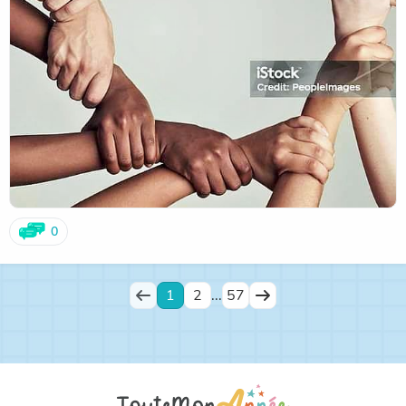
0
1
2
...
57