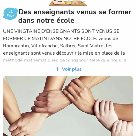
Une séance est encore programmée en mars. Pour la fin de
Des enseignants venus se former
21
l'année, il est prévu de créer un petit film avec des
Févr.
dans notre école
professionnels...
UNE VINGTAINE D'ENSEIGNANTS SONT VENUS SE
FORMER CE MATIN DANS NOTRE ECOLE: venus de
Romorantin, Villefranche, Salbris, Saint Viatre, les
enseignants sont venus découvrir la mise en place de la
méthode mathematiques de Singapour telle que nous la
vivons depuis 5 ans dans l'établissement, et la relecture
Voir plus
que nous en faisons . Une rencontre très enrichissante et
agréable donnant à plusieurs le goût de se former
davantage à cette méthode pour l'expérimenter à leur tour!
MERCI A CHACUN D ETRE VENU et pour cette belle
concertation partagée!